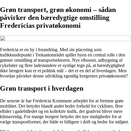
Grøn transport, grøn økonomi – sådan
påvirker den bæredygtige omstilling
Fredericias privatøkonomi
Fredericia er en by i forandring. Med sin placering som
trafikknudepunkt i Trekantområdet spiller byen en central rolle i den
grønne omstilling af transportsektoren. Nye elbusser, udbygning af
cykelstier og flere ladestandere er synlige tegn på, at bæredygtighed
ikke længere kun er et politisk mål – det er en del af hverdagen. Men
hvordan påvirker denne udvikling egentlig borgernes privatøkonomi?
Grøn transport i hverdagen
De seneste år har Fredericia Kommune arbejdet for at fremme grøn
mobilitet. Det betyder blandt andet bedre forhold for cyklister, flere
elbiler i gadebilledet og en kollektiv trafik, der gradvist bliver mere
klimavenlig. For mange borgere betyder det nye muligheder for at
vælge transportformer, der både er billigere i drift og bedre for miljøet.