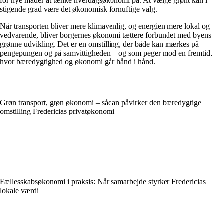
for nye måder at tænke hverdagsøkonomi på. At vælge grønt kan i
stigende grad være det økonomisk fornuftige valg.
Når transporten bliver mere klimavenlig, og energien mere lokal og
vedvarende, bliver borgernes økonomi tættere forbundet med byens
grønne udvikling. Det er en omstilling, der både kan mærkes på
pengepungen og på samvittigheden – og som peger mod en fremtid,
hvor bæredygtighed og økonomi går hånd i hånd.
Grøn transport, grøn økonomi – sådan påvirker den bæredygtige
omstilling Fredericias privatøkonomi
Fællesskabsøkonomi i praksis: Når samarbejde styrker Fredericias
lokale værdi