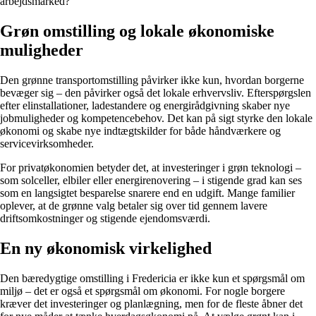
arbejdsmarked?
Grøn omstilling og lokale økonomiske
muligheder
Den grønne transportomstilling påvirker ikke kun, hvordan borgerne
bevæger sig – den påvirker også det lokale erhvervsliv. Efterspørgslen
efter elinstallationer, ladestandere og energirådgivning skaber nye
jobmuligheder og kompetencebehov. Det kan på sigt styrke den lokale
økonomi og skabe nye indtægtskilder for både håndværkere og
servicevirksomheder.
For privatøkonomien betyder det, at investeringer i grøn teknologi –
som solceller, elbiler eller energirenovering – i stigende grad kan ses
som en langsigtet besparelse snarere end en udgift. Mange familier
oplever, at de grønne valg betaler sig over tid gennem lavere
driftsomkostninger og stigende ejendomsværdi.
En ny økonomisk virkelighed
Den bæredygtige omstilling i Fredericia er ikke kun et spørgsmål om
miljø – det er også et spørgsmål om økonomi. For nogle borgere
kræver det investeringer og planlægning, men for de fleste åbner det