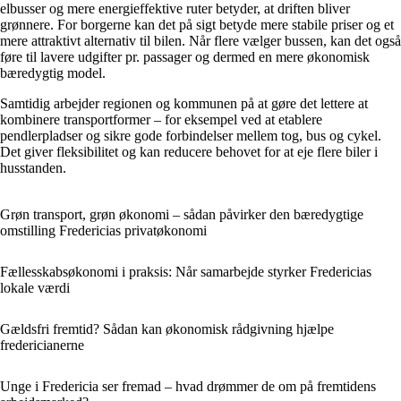
elbusser og mere energieffektive ruter betyder, at driften bliver
grønnere. For borgerne kan det på sigt betyde mere stabile priser og et
mere attraktivt alternativ til bilen. Når flere vælger bussen, kan det også
føre til lavere udgifter pr. passager og dermed en mere økonomisk
bæredygtig model.
Samtidig arbejder regionen og kommunen på at gøre det lettere at
kombinere transportformer – for eksempel ved at etablere
pendlerpladser og sikre gode forbindelser mellem tog, bus og cykel.
Det giver fleksibilitet og kan reducere behovet for at eje flere biler i
husstanden.
Grøn transport, grøn økonomi – sådan påvirker den bæredygtige
omstilling Fredericias privatøkonomi
Fællesskabsøkonomi i praksis: Når samarbejde styrker Fredericias
lokale værdi
Gældsfri fremtid? Sådan kan økonomisk rådgivning hjælpe
fredericianerne
Unge i Fredericia ser fremad – hvad drømmer de om på fremtidens