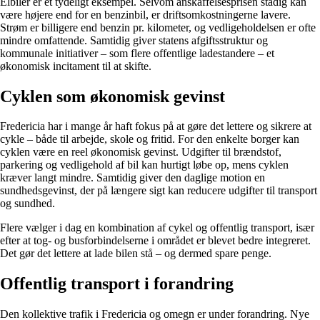
Elbiler er et tydeligt eksempel. Selvom anskaffelsesprisen stadig kan
være højere end for en benzinbil, er driftsomkostningerne lavere.
Strøm er billigere end benzin pr. kilometer, og vedligeholdelsen er ofte
mindre omfattende. Samtidig giver statens afgiftsstruktur og
kommunale initiativer – som flere offentlige ladestandere – et
økonomisk incitament til at skifte.
Cyklen som økonomisk gevinst
Fredericia har i mange år haft fokus på at gøre det lettere og sikrere at
cykle – både til arbejde, skole og fritid. For den enkelte borger kan
cyklen være en reel økonomisk gevinst. Udgifter til brændstof,
parkering og vedligehold af bil kan hurtigt løbe op, mens cyklen
kræver langt mindre. Samtidig giver den daglige motion en
sundhedsgevinst, der på længere sigt kan reducere udgifter til transport
og sundhed.
Flere vælger i dag en kombination af cykel og offentlig transport, især
efter at tog- og busforbindelserne i området er blevet bedre integreret.
Det gør det lettere at lade bilen stå – og dermed spare penge.
Offentlig transport i forandring
Den kollektive trafik i Fredericia og omegn er under forandring. Nye