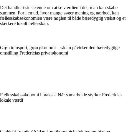
Det handler i sidste ende om at se værdien i det, man kan skabe
sammen. For i en tid, hvor mange søger mening og nærhed, kan
fællesskabsøkonomien være nøglen til både bæredygtig vækst og et
stærkere lokalt fællesskab.
Grøn transport, grøn økonomi – sådan påvirker den bæredygtige
omstilling Fredericias privatøkonomi
Fællesskabsøkonomi i praksis: Når samarbejde styrker Fredericias
lokale værdi
Gældsfri fremtid? Sådan kan økonomisk rådgivning hjælpe