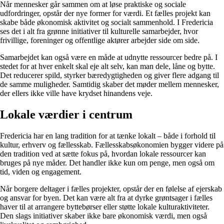
Når mennesker går sammen om at løse praktiske og sociale
udfordringer, opstår der nye former for værdi. Et fælles projekt kan
skabe både økonomisk aktivitet og socialt sammenhold. I Fredericia
ses det i alt fra grønne initiativer til kulturelle samarbejder, hvor
frivillige, foreninger og offentlige aktører arbejder side om side.
Samarbejdet kan også være en måde at udnytte ressourcer bedre på. I
stedet for at hver enkelt skal eje alt selv, kan man dele, låne og bytte.
Det reducerer spild, styrker bæredygtigheden og giver flere adgang til
de samme muligheder. Samtidig skaber det møder mellem mennesker,
der ellers ikke ville have krydset hinandens veje.
Lokale værdier i centrum
Fredericia har en lang tradition for at tænke lokalt – både i forhold til
kultur, erhverv og fællesskab. Fællesskabsøkonomien bygger videre på
den tradition ved at sætte fokus på, hvordan lokale ressourcer kan
bruges på nye måder. Det handler ikke kun om penge, men også om
tid, viden og engagement.
Når borgere deltager i fælles projekter, opstår der en følelse af ejerskab
og ansvar for byen. Det kan være alt fra at dyrke grøntsager i fælles
haver til at arrangere byttebørser eller støtte lokale kulturaktiviteter.
Den slags initiativer skaber ikke bare økonomisk værdi, men også