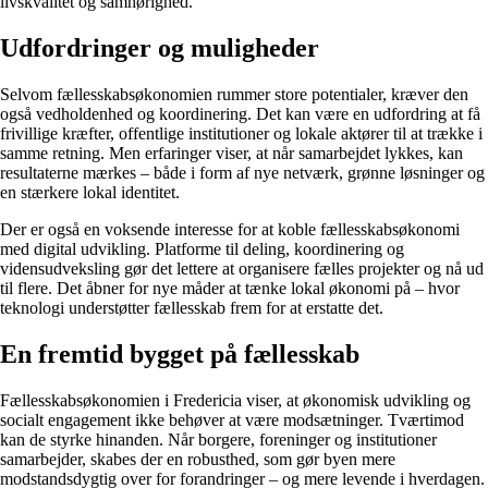
livskvalitet og samhørighed.
Udfordringer og muligheder
Selvom fællesskabsøkonomien rummer store potentialer, kræver den
også vedholdenhed og koordinering. Det kan være en udfordring at få
frivillige kræfter, offentlige institutioner og lokale aktører til at trække i
samme retning. Men erfaringer viser, at når samarbejdet lykkes, kan
resultaterne mærkes – både i form af nye netværk, grønne løsninger og
en stærkere lokal identitet.
Der er også en voksende interesse for at koble fællesskabsøkonomi
med digital udvikling. Platforme til deling, koordinering og
vidensudveksling gør det lettere at organisere fælles projekter og nå ud
til flere. Det åbner for nye måder at tænke lokal økonomi på – hvor
teknologi understøtter fællesskab frem for at erstatte det.
En fremtid bygget på fællesskab
Fællesskabsøkonomien i Fredericia viser, at økonomisk udvikling og
socialt engagement ikke behøver at være modsætninger. Tværtimod
kan de styrke hinanden. Når borgere, foreninger og institutioner
samarbejder, skabes der en robusthed, som gør byen mere
modstandsdygtig over for forandringer – og mere levende i hverdagen.