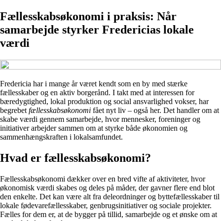
Fællesskabsøkonomi i praksis: Når
samarbejde styrker Fredericias lokale
værdi
Fredericia har i mange år været kendt som en by med stærke
fællesskaber og en aktiv borgerånd. I takt med at interessen for
bæredygtighed, lokal produktion og social ansvarlighed vokser, har
begrebet
fællesskabsøkonomi
fået nyt liv – også her. Det handler om at
skabe værdi gennem samarbejde, hvor mennesker, foreninger og
initiativer arbejder sammen om at styrke både økonomien og
sammenhængskraften i lokalsamfundet.
Hvad er fællesskabsøkonomi?
Fællesskabsøkonomi dækker over en bred vifte af aktiviteter, hvor
økonomisk værdi skabes og deles på måder, der gavner flere end blot
den enkelte. Det kan være alt fra deleordninger og byttefællesskaber til
lokale fødevarefællesskaber, genbrugsinitiativer og sociale projekter.
Fælles for dem er, at de bygger på tillid, samarbejde og et ønske om at