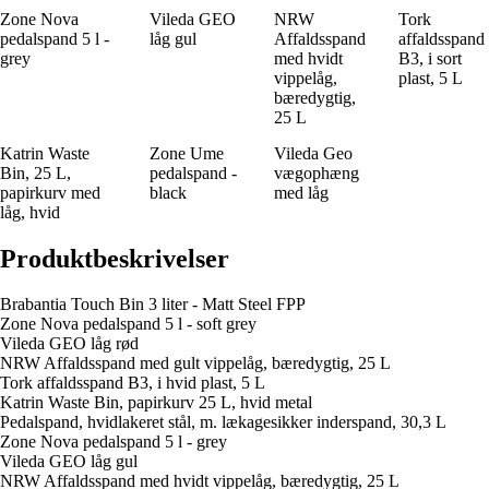
Zone Nova
Vileda GEO
NRW
Tork
pedalspand 5 l -
låg gul
Affaldsspand
affaldsspand
grey
med hvidt
B3, i sort
vippelåg,
plast, 5 L
bæredygtig,
25 L
Katrin Waste
Zone Ume
Vileda Geo
Bin, 25 L,
pedalspand -
vægophæng
papirkurv med
black
med låg
låg, hvid
Produktbeskrivelser
Brabantia Touch Bin 3 liter - Matt Steel FPP
Zone Nova pedalspand 5 l - soft grey
Vileda GEO låg rød
NRW Affaldsspand med gult vippelåg, bæredygtig, 25 L
Tork affaldsspand B3, i hvid plast, 5 L
Katrin Waste Bin, papirkurv 25 L, hvid metal
Pedalspand, hvidlakeret stål, m. lækagesikker inderspand, 30,3 L
Zone Nova pedalspand 5 l - grey
Vileda GEO låg gul
NRW Affaldsspand med hvidt vippelåg, bæredygtig, 25 L