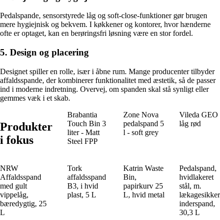
Pedalspande, sensorstyrede låg og soft-close-funktioner gør brugen
mere hygiejnisk og bekvem. I køkkener og kontorer, hvor hænderne
ofte er optaget, kan en berøringsfri løsning være en stor fordel.
5. Design og placering
Designet spiller en rolle, især i åbne rum. Mange producenter tilbyder
affaldsspande, der kombinerer funktionalitet med æstetik, så de passer
ind i moderne indretning. Overvej, om spanden skal stå synligt eller
gemmes væk i et skab.
Brabantia
Zone Nova
Vileda GEO
Touch Bin 3
pedalspand 5
låg rød
Produkter
liter - Matt
l - soft grey
i fokus
Steel FPP
NRW
Tork
Katrin Waste
Pedalspand,
Affaldsspand
affaldsspand
Bin,
hvidlakeret
med gult
B3, i hvid
papirkurv 25
stål, m.
vippelåg,
plast, 5 L
L, hvid metal
lækagesikker
bæredygtig, 25
inderspand,
L
30,3 L