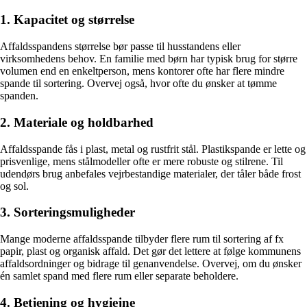
1. Kapacitet og størrelse
Affaldsspandens størrelse bør passe til husstandens eller
virksomhedens behov. En familie med børn har typisk brug for større
volumen end en enkeltperson, mens kontorer ofte har flere mindre
spande til sortering. Overvej også, hvor ofte du ønsker at tømme
spanden.
2. Materiale og holdbarhed
Affaldsspande fås i plast, metal og rustfrit stål. Plastikspande er lette og
prisvenlige, mens stålmodeller ofte er mere robuste og stilrene. Til
udendørs brug anbefales vejrbestandige materialer, der tåler både frost
og sol.
3. Sorteringsmuligheder
Mange moderne affaldsspande tilbyder flere rum til sortering af fx
papir, plast og organisk affald. Det gør det lettere at følge kommunens
affaldsordninger og bidrage til genanvendelse. Overvej, om du ønsker
én samlet spand med flere rum eller separate beholdere.
4. Betjening og hygiejne