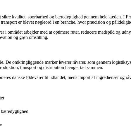
t sikre kvalitet, sporbarhed og bæredygtighed gennem hele kæden. I Fred
transport er blevet nøgleord i en branche, hvor præcision og pålideligh
 i området arbejder med at optimere ruter, reducere madspild og udnytte
ovation og grøn omstilling.
rolle. De omkringliggende marker leverer råvarer, som gennem logistiksys
produktion, transport og distribution hænger tæt sammen.
teres danske fødevarer til udlandet, mens import af ingredienser og råva
tet
l bæredygtighed
iv