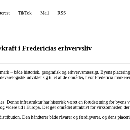
terest
TikTok
Mail
RSS
vkraft i Fredericias erhvervsliv
mark – både historisk, geografisk og erhvervsmæssigt. Byens placering v
fødevarelogistik udviklet sig til et af de områder, hvor Fredericia marker
es. Denne infrastruktur har historisk været en forudsætning for byens v
k og videre ud i Europa. Det gør området attraktivt for virksomheder, der
istribution. Den håndterer både råvarer og færdigvarer, og dens placeri