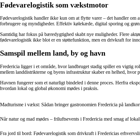
Fødevarelogistik som vækstmotor
Fødevarelogistik handler ikke kun om at flytte varer – det handler om a
forbrugere og myndigheder. Effektiv kølekæde, digital sporing og grøn 
Samtidig har fokus på bæredygtighed skabt nye muligheder. Flere aktører
fødevarelogistik ikke blot er en støttefunktion, men en drivkraft for inn
Samspil mellem land, by og havn
Fredericia ligger i et område, hvor landbruget stadig spiller en vigtig 
mellem landdistrikterne og byens infrastruktur skaber en helhed, hvor 
Havnen fungerer som et naturligt bindeled i denne proces. Herfra ekspor
hvordan lokal og global økonomi mødes i praksis.
Madturisme i vækst: Sådan bringer gastronomien Fredericia på landkor
Når natur og mad mødes – friluftsevents i Fredericia med smag af loka
Fra jord til bord: Fødevarelogistik som drivkraft i Fredericias erhvervsl