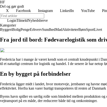
HF
Del og gør godt
X
Facebook
Instagram
LinkedIn
YouTube
Pin
Login
Tilmeld
Nyhedsbreve
Kategorier
Byggeri
Bolig
Penge
Erhverv
Sundhed
Mad
Aktiviteter
Børn
Sport
Livet
Fra jord til bord: Fødevarelogistik som dri
Fredericia har i mange år været kendt som et centralt knudepunkt i Dan
til et naturligt centrum for logistik og handel. I de senere år har netop 
En by bygget på forbindelser
Fredericia ligger midt i landet, hvor motorveje, jernbaner og havne mød
effektivitet. Herfra kan varer hurtigt transporteres til resten af Danmar
Byens havn spiller en særlig rolle som bindeled mellem produktion og d
vejtransport på en måde, der reducerer både tid og omkostninger.