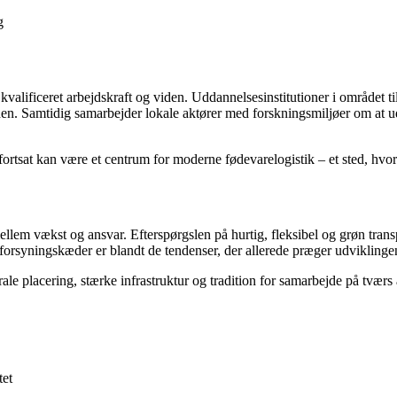
g
l kvalificeret arbejdskraft og viden. Uddannelsesinstitutioner i området t
chen. Samtidig samarbejder lokale aktører med forskningsmiljøer om at 
 fortsat kan være et centrum for moderne fødevarelogistik – et sted, hvor
llem vækst og ansvar. Efterspørgslen på hurtig, fleksibel og grøn transpo
af forsyningskæder er blandt de tendenser, der allerede præger udviklinge
rale placering, stærke infrastruktur og tradition for samarbejde på tværs af
tet