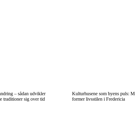
randring – sådan udvikler
Kulturhusene som byens puls: Mø
e traditioner sig over tid
former livsstilen i Fredericia